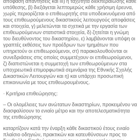
απόφαση απαντήσεις και ιιι) η ταχύτητα διεκπεραίωσης κάθε
υπόθεσης, β) διεξάγεται λεπτομερώς κάθε χρήσιμη έρευνα,
χωρίς περιορίζεται ο επιθεωρητής στα υποδεικνυόμενα από
τους επιθεωρούμενους δικαστικούς λειτουργούς αποφάσεις
και στοιχεία, γ) μελετώνται τα σχετικά με την εργασία των
επιθεωρούμενων στατιστικά στοιχεία, δ) ζητείται η γνώμη
του διευθύνοντος του δικαστηρίου, ε) λαμβάνονται υπόψη οι
γραπτές εκθέσεις των προέδρων των τμημάτων που
υπηρετούν οι επιθεωρούμενοι, στ) παρακολουθούνται οι
συνεδριάσεις στις οποίες συμμετέχουν οι επιθεωρούμενοι,
ζ) διαπιστώνεται η συμμετοχή των επιθεωρούμενων στα
υποχρεωτικά επιμορφωτικά σεμινάρια της Εθνικής Σχολής
Δικαστικών Λειτουργών και η) και υπάρχει προσωπική
επικοινωνία με τους επιθεωρουμένους.
· Κριτήρια επιθεώρησης:
– Οι ολομέλειες των ανώτατων δικαστηρίων, προκειμένου να
διασφαλίσουν το ενιαίο μέτρο και την αποτελεσματικότητα
της επιθεώρησης
καταρτίζουν κατά την έναρξη κάθε δικαστικού έτους ενιαίο
πλαίσιο οδηγιών, πρακτικών και κατευθύνσεων προς το