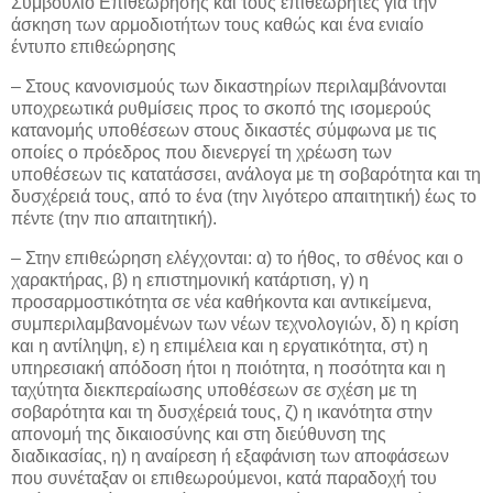
Συμβούλιο Επιθεώρησης και τους επιθεωρητές για την
άσκηση των αρμοδιοτήτων τους καθώς και ένα ενιαίο
έντυπο επιθεώρησης
– Στους κανονισμούς των δικαστηρίων περιλαμβάνονται
υποχρεωτικά ρυθμίσεις προς το σκοπό της ισομερούς
κατανομής υποθέσεων στους δικαστές σύμφωνα με τις
οποίες ο πρόεδρος που διενεργεί τη χρέωση των
υποθέσεων τις κατατάσσει, ανάλογα με τη σοβαρότητα και τη
δυσχέρειά τους, από το ένα (την λιγότερο απαιτητική) έως το
πέντε (την πιο απαιτητική).
– Στην επιθεώρηση ελέγχονται: α) το ήθος, το σθένος και ο
χαρακτήρας, β) η επιστημονική κατάρτιση, γ) η
προσαρμοστικότητα σε νέα καθήκοντα και αντικείμενα,
συμπεριλαμβανομένων των νέων τεχνολογιών, δ) η κρίση
και η αντίληψη, ε) η επιμέλεια και η εργατικότητα, στ) η
υπηρεσιακή απόδοση ήτοι η ποιότητα, η ποσότητα και η
ταχύτητα διεκπεραίωσης υποθέσεων σε σχέση με τη
σοβαρότητα και τη δυσχέρειά τους, ζ) η ικανότητα στην
απονομή της δικαιοσύνης και στη διεύθυνση της
διαδικασίας, η) η αναίρεση ή εξαφάνιση των αποφάσεων
που συνέταξαν οι επιθεωρούμενοι, κατά παραδοχή του