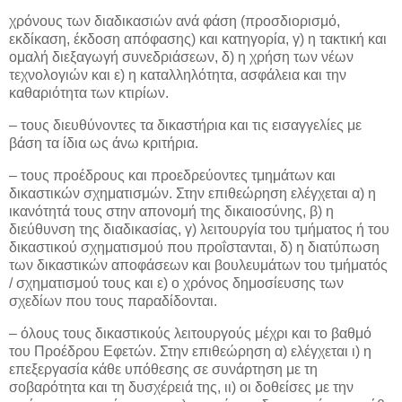
χρόνους των διαδικασιών ανά φάση (προσδιορισμό,
εκδίκαση, έκδοση απόφασης) και κατηγορία, γ) η τακτική και
ομαλή διεξαγωγή συνεδριάσεων, δ) η χρήση των νέων
τεχνολογιών και ε) η καταλληλότητα, ασφάλεια και την
καθαριότητα των κτιρίων.
– τους διευθύνοντες τα δικαστήρια και τις εισαγγελίες με
βάση τα ίδια ως άνω κριτήρια.
– τους προέδρους και προεδρεύοντες τμημάτων και
δικαστικών σχηματισμών. Στην επιθεώρηση ελέγχεται α) η
ικανότητά τους στην απονομή της δικαιοσύνης, β) η
διεύθυνση της διαδικασίας, γ) λειτουργία του τμήματος ή του
δικαστικού σχηματισμού που προΐστανται, δ) η διατύπωση
των δικαστικών αποφάσεων και βουλευμάτων του τμήματός
/ σχηματισμού τους και ε) ο χρόνος δημοσίευσης των
σχεδίων που τους παραδίδονται.
– όλους τους δικαστικούς λειτουργούς μέχρι και το βαθμό
του Προέδρου Εφετών. Στην επιθεώρηση α) ελέγχεται ι) η
επεξεργασία κάθε υπόθεσης σε συνάρτηση με τη
σοβαρότητα και τη δυσχέρειά της, ιι) οι δοθείσες με την